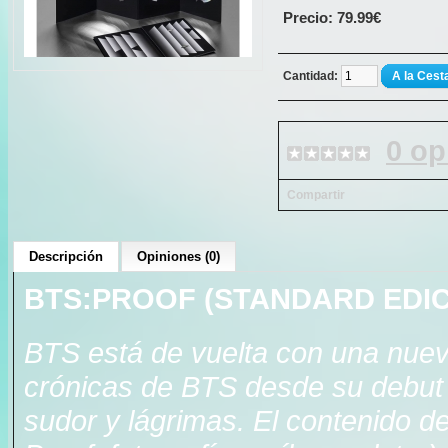
Precio: 79.99€
Cantidad:
A la Cest
0 op
Compartir
Descripción
Opiniones (0)
BTS:PROOF (STANDARD EDIC
BTS está de vuelta con una nueva
crónicas de BTS desde su debut 
sudor y lágrimas. El contenido de