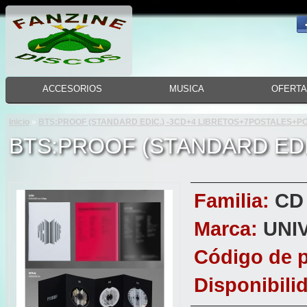
ACCESORIOS
MUSICA
OFERT
Inicio
»
BTS:PROOF (STANDARD EDIC.) -3CD+4 LIBRETOS+7POSTALES+P
BTS:PROOF (STANDARD EDI
Familia:
CD
Marca:
UNI
Código de 
Disponibili