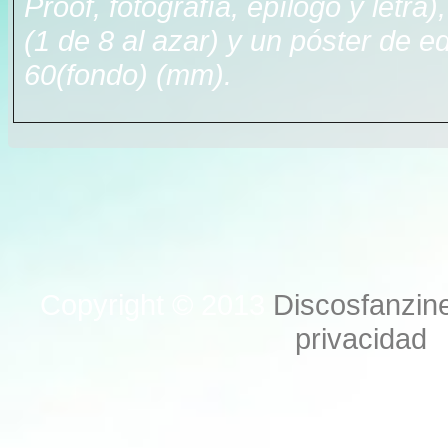
Proof, fotografía, epílogo y letra
(1 de 8 al azar) y un póster de e
60(fondo) (mm).
Copyright © 2013
Discosfanzin
privacidad