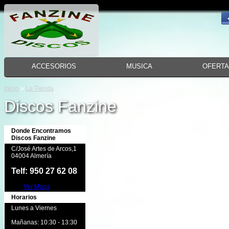
ACCESORIOS
MUSICA
OFERT
Inicio
»
La Tienda
Discos Fanzine
Donde Encontramos
Discos Fanzine
C/José Artes de Arcos,1
04004 Almería
Telf: 950 27 62 08
Ver Mapa
Horarios
Lunes a Viernes
Mañanas: 10:30 - 13:30