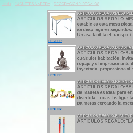
Inicio
»
JUGUETES MADERA
»
DECORACION Y REGALOS
ARTICULOS REGALO:MESA PLE
ARTICULOS REGALO:MESA
estable es esta mesa pleg
se despliega en segundos, 
Un asa facilita el transporte
LEGLER
ARTICULOS REGALO:BUDDHA
ARTICULOS REGALO:BUDA 
cualquier habitación, invit
ropaje y el impresionante d
inyectado- proporciona al 
LEGLER
ARTICULOS REGALO:BELEN DE
ARTICULOS REGALO:BELE
de madera es ideal para en
divertida. Todas las figuri
palmeras cercando la escen
LEGLER
ARTICULOS REGALO:FLAUTA D
ARTICULOS REGALO:FLAU