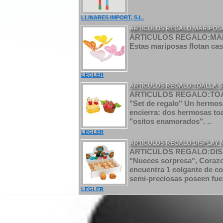
LLINARES IMPORT, S.L.
ARTICULOS REGALO:MARIPOSA
ARTICULOS REGALO:MARIP
Estas mariposas flotan casi
LEGLER
ARTICULOS REGALO:TOALLA 
ARTICULOS REGALO:TO
"Set de regalo" Un hermoso
encierra: dos hermosas toa
"ositos enamorados". ..
LEGLER
ARTICULOS REGALO:DISPLAY
ARTICULOS REGALO:DI
"Nueces sorpresa", Corazo
encuentra 1 colgante de co
semi-preciosas poseen fuerz
LEGLER