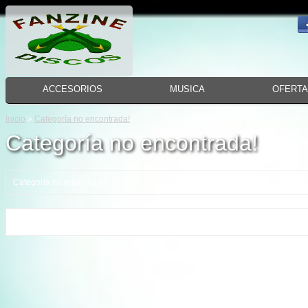
ACCESORIOS
MUSICA
OFERT
Inicio
»
Categoría no encontrada!
Categoría no encontrada!
Categoría no encontrada!