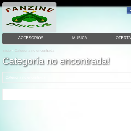
ACCESORIOS
MUSICA
OFERT
Inicio
»
Categoría no encontrada!
Categoría no encontrada!
Categoría no encontrada!