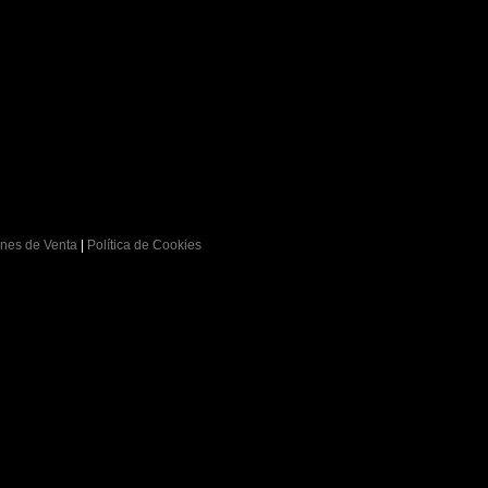
nes de Venta
|
Política de Cookies