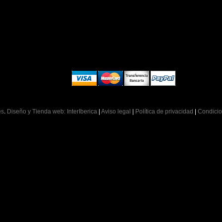
es
.
Diseño y Tienda web: InterIberica
|
Aviso legal
|
Política de privacidad
|
Condicio