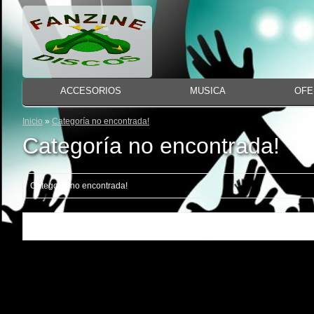
ACCESORIOS
MUSICA
OFE
Inicio
»
Categoría no encontrada!
Categoría no encontrada!
Categoría no encontrada!