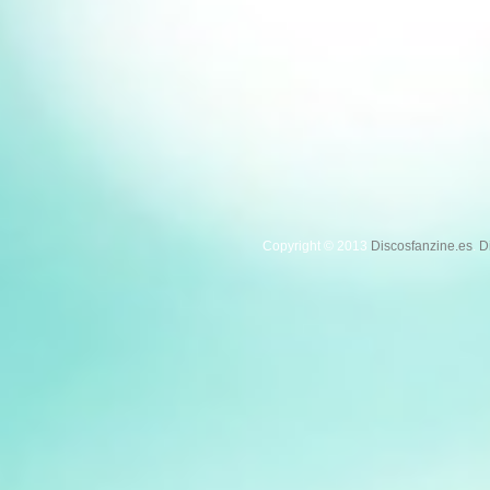
Copyright © 2013
Discosfanzine.es
.
D