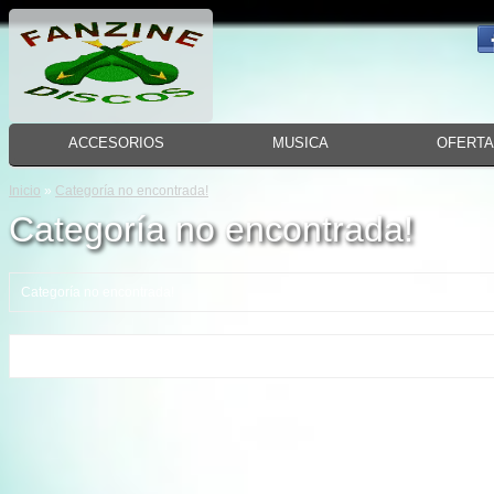
ACCESORIOS
MUSICA
OFERT
Inicio
»
Categoría no encontrada!
Categoría no encontrada!
Categoría no encontrada!