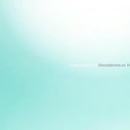
Copyright © 2013
Discosfanzine.es
.
D