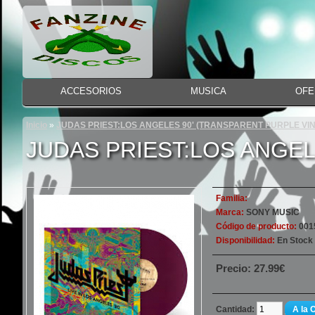
ACCESORIOS
MUSICA
OFE
Inicio
»
JUDAS PRIEST:LOS ANGELES 90' (TRANSPARENT PURPLE VI
JUDAS PRIEST:LOS ANGEL
Familia:
Marca:
SONY MUSIC
Código de producto:
001
Disponibilidad:
En Stock
Precio: 27.99€
Cantidad:
A la 