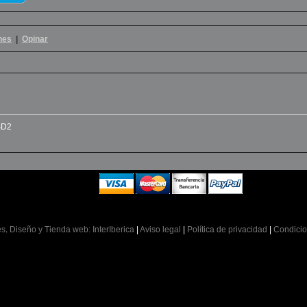
nes
|
Opinar
SD2
es
.
Diseño y Tienda web: InterIberica
|
Aviso legal
|
Política de privacidad
|
Condicio