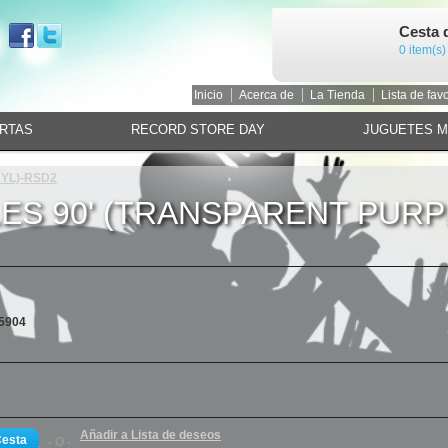
Cesta 
0 item(s)
Inicio
Acerca de
La Tienda
Lista de favo
RTAS
RECORD STORE DAY
JUGUETES 
NYL)-RSD2
ES 90' (TRANSPARENT PURP
5904
Añadir a Lista de deseos
Cesta
- O -