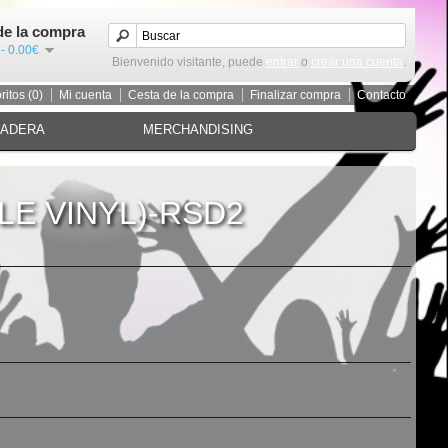
de la compra
 - 0.00€
Bienvenido visitante, puede
entrar
o
crear una cuenta
.
ritos (0)
Mi cuenta
Cesta de la compra
Finalizar compra
Contacto
MADERA
MERCHANDISING
LE VINYL)-RSD2