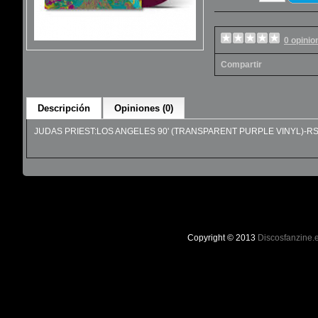
0 opinio
Compartir
Descripción
Opiniones (0)
JUDAS PRIEST:LOS ANGELES 90' (TRANSPARENT PURPLE VINYL)-R
Copyright © 2013
Discosfanzine.