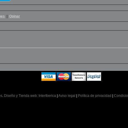
nes
|
Opinar
es
.
Diseño y Tienda web: InterIberica
|
Aviso legal
|
Política de privacidad
|
Condicio