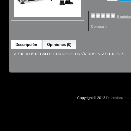
0 opinio
Compartir
Descripción
Opiniones (0)
ARTICULOS REGALO:FIGURA POP GUNS´N`ROSES -AXEL ROSES-
Copyright © 2013
Discosfanzine.