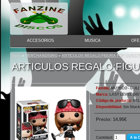
ACCESORIOS
MUSICA
OFE
Inicio
»
MERCHANDISING
»
ARTICULOS REGALO:FIGURA POP GUNS?N
ARTICULOS REGALO:FIGU
Familia:
MU?ECO - DOLL
Marca:
LAST LEVEL DIS
Código de producto:
001
Disponibilidad:
Sin Stock
Precio: 14.95€
Cantidad:
A la 