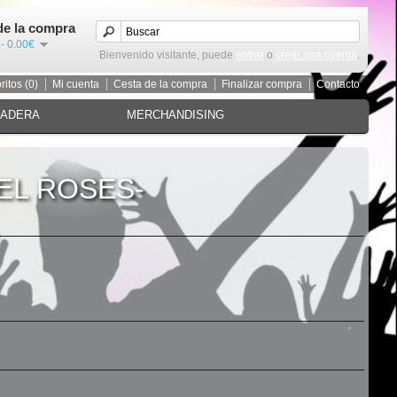
de la compra
 - 0.00€
Bienvenido visitante, puede
entrar
o
crear una cuenta
.
ritos (0)
Mi cuenta
Cesta de la compra
Finalizar compra
Contacto
MADERA
MERCHANDISING
EL ROSES-