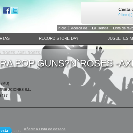
Cesta 
0 item(s)
Inicio
Acerca de
La Tienda
Lista de favo
RTAS
RECORD STORE DAY
JUGUETES 
`ROSES -AXEL ROSES-
RA POP GUNS?N`ROSES -AX
 (MU)
TRIBUCIONES S.L.
2437
Añadir a Lista de deseos
Cesta
- O -