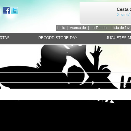
Cesta 
0 item(s)
Inicio
Acerca de
La Tienda
Lista de favo
RTAS
RECORD STORE DAY
JUGUETES 