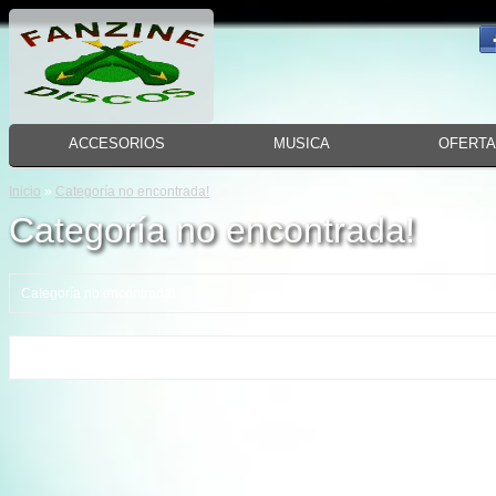
ACCESORIOS
MUSICA
OFERT
Inicio
»
Categoría no encontrada!
Categoría no encontrada!
Categoría no encontrada!