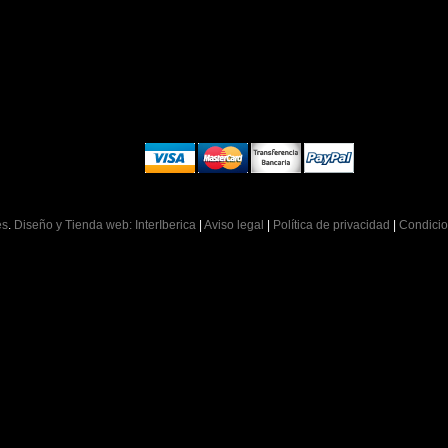
es
.
Diseño y Tienda web: InterIberica
|
Aviso legal
|
Política de privacidad
|
Condicio