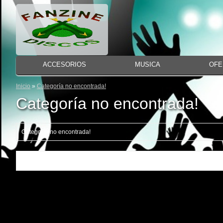
ACCESORIOS
MUSICA
OFE
Inicio
»
Categoría no encontrada!
Categoría no encontrada!
Categoría no encontrada!