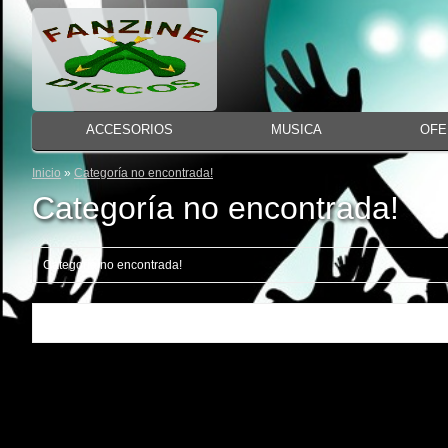
ACCESORIOS
MUSICA
OFE
Inicio
»
Categoría no encontrada!
Categoría no encontrada!
Categoría no encontrada!