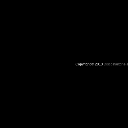
Copyright © 2013
Discosfanzine.