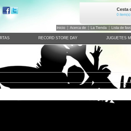
Cesta 
0 item(s)
Inicio
Acerca de
La Tienda
Lista de favo
RTAS
RECORD STORE DAY
JUGUETES 