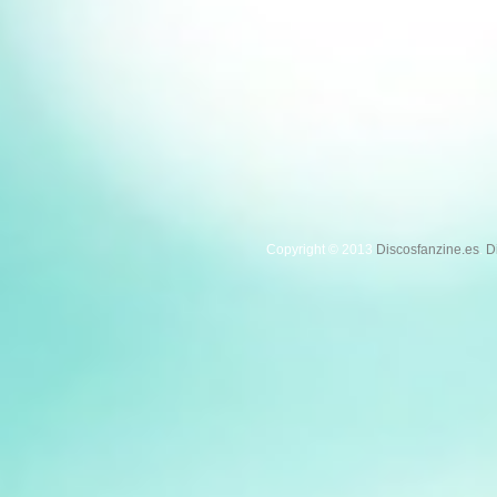
Copyright © 2013
Discosfanzine.es
.
D