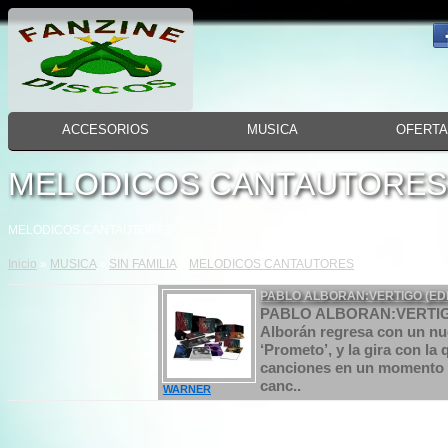
ACCESORIOS
MUSICA
OFERT
MELODICOS CANTAUTORES
MELODICOS CANTAUTORES
Inicio
»
MUSICA
»
SIN FAMILIA
»
MELODICOS CANTAUTORES
PABLO ALBORAN:VERTIGO (ED
PABLO ALBORAN:VERTIG
Alborán regresa con un nuev
‘Prometo’, y la gira con l
canciones en un momento ál
canc..
WARNER