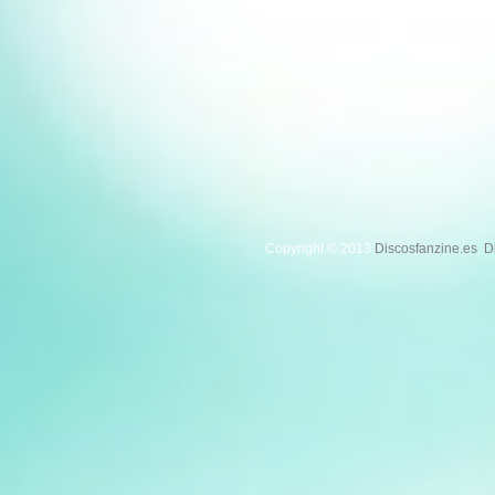
Copyright © 2013
Discosfanzine.es
.
D