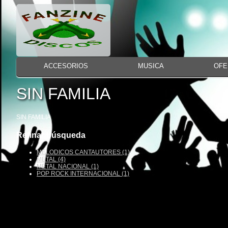
ACCESORIOS
MUSICA
OFE
SIN FAMILIA
SIN FAMILIA
Refinar búsqueda
MELODICOS CANTAUTORES (1)
METAL (4)
METAL NACIONAL (1)
POP ROCK INTERNACIONAL (1)