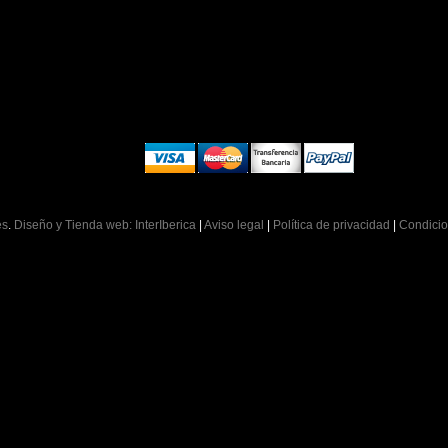
es
.
Diseño y Tienda web: InterIberica
|
Aviso legal
|
Política de privacidad
|
Condicio