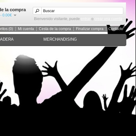
de la compra
 - 0.00€
Bienvenido visitante, puede
entrar
o
crear una cuenta
.
ritos (0)
Mi cuenta
Cesta de la compra
Finalizar compra
Contacto
MADERA
MERCHANDISING