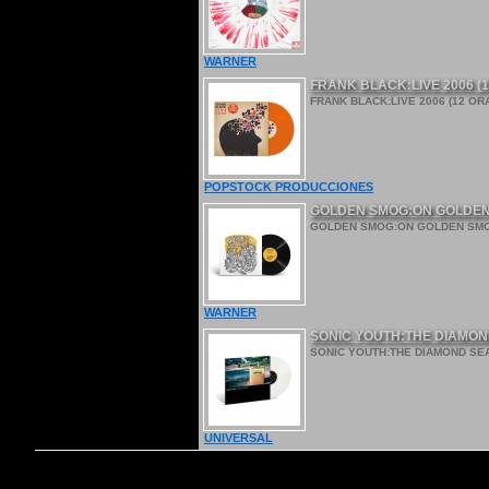
WARNER
FRANK BLACK:LIVE 2006 (1
FRANK BLACK:LIVE 2006 (12 ORA
POPSTOCK PRODUCCIONES
GOLDEN SMOG:ON GOLDEN 
GOLDEN SMOG:ON GOLDEN SMOG 
WARNER
SONIC YOUTH:THE DIAMOND 
SONIC YOUTH:THE DIAMOND SEA (
UNIVERSAL