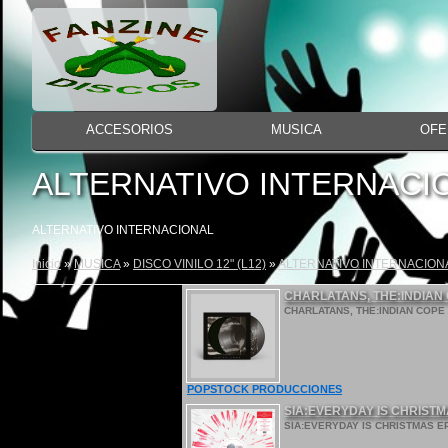
ACCESORIOS
MUSICA
OFE
ALTERNATIVO INTERNACI
ALTERNATIVO INTERNACIONAL
Inicio
»
MUSICA
»
DISCO VINILO 12" (L12)
»
ALTERNATIVO INTERNACION
CHARLATANS, THE:INDIAN C
CHARLATANS, THE:INDIAN COPE (P
POPSTOCK PRODUCCIONES
SIA:EVERYDAY IS CHRISTM
SIA:EVERYDAY IS CHRISTMAS EP 