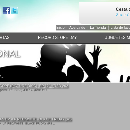
Cesta 
0 item(s)
Inicio
Acerca de
La Tienda
Lista de favo
RTAS
RECORD STORE DAY
JUGUETES 
ONAL
AL
OPE (PICTURE DISC) -EP 12"- (RSD 202
ICTURE DISC) -EP 12- (RSD 202 ..
AS EP -LP RED/WHITE -BLACK FRIDAY (RS
-LP RED/WHITE -BLACK FRIDAY (RS ..