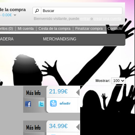
de la compra
 - 0.00€
Bienvenido visitante, puede
entrar
o
crear una cuenta
.
ritos (0)
Mi cuenta
Cesta de la compra
Finalizar compra
Contacto
MADERA
MERCHANDISING
Mostrar:
21.99€
34.99€