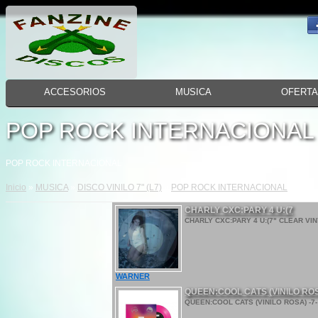
ACCESORIOS
MUSICA
OFERT
POP ROCK INTERNACIONAL
POP ROCK INTERNACIONAL
Inicio
»
MUSICA
»
DISCO VINILO 7" (L7)
»
POP ROCK INTERNACIONAL
CHARLY CXC:PARY 4 U:(7
CHARLY CXC:PARY 4 U:(7" CLEAR VINY
WARNER
QUEEN:COOL CATS (VINILO ROSA
QUEEN:COOL CATS (VINILO ROSA) -7- 