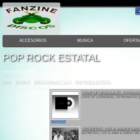
ACCESORIOS
MUSICA
OFERT
POP ROCK ESTATAL
POP ROCK ESTATAL
Inicio
»
MUSICA
»
DISCO VINILO 7" (L7)
»
POP ROCK ESTATAL
LOVE OF LESBIAN:EL ASTRONAU
LOVE OF LESBIAN:EL ASTRONAUTA QUE
WARNER
SECRETOS, LOS & ANNI B SWE
SECRETOS, LOS & ANNI B SWEET:DE