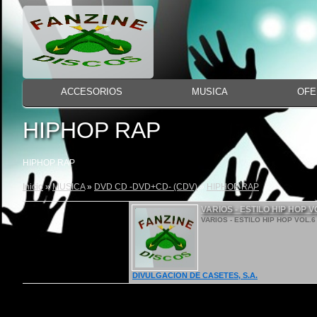
ACCESORIOS
MUSICA
OFE
HIPHOP RAP
HIPHOP RAP
Inicio
»
MUSICA
»
DVD CD -DVD+CD- (CDV)
»
HIPHOP RAP
VARIOS - ESTILO HIP HOP V
VARIOS - ESTILO HIP HOP VOL.6 
DIVULGACION DE CASETES, S.A.