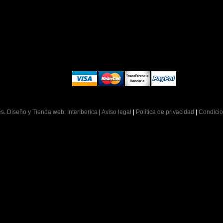
es
.
Diseño y Tienda web: InterIberica
|
Aviso legal
|
Política de privacidad
|
Condicio