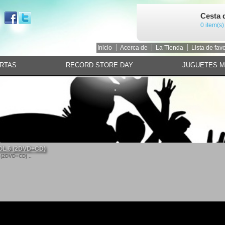
Cesta 
0 item(s)
Inicio
Acerca de
La Tienda
Lista de favo
RTAS
RECORD STORE DAY
JUGUETES 
OL.6 (2DVD+CD)
(2DVD+CD) ..