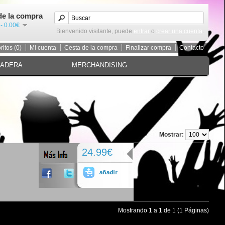
de la compra
 - 0.00€
Bienvenido visitante, puede
entrar
o
crear una cuenta
.
ritos (0)
Mi cuenta
Cesta de la compra
Finalizar compra
Contacto
MADERA
MERCHANDISING
Mostrar:
24.99€
Mostrando 1 a 1 de 1 (1 Páginas)