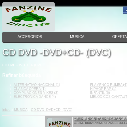
ACCESORIOS
MUSICA
OFERT
CD DVD -DVD+CD- (DVC)
CD DVD -DVD+CD- (DVC)
Refinar búsqueda
ALTERNATIVO NACIONAL (1)
FLAMENCO RUMBA (4
CLASICA OPERA (1)
HIPHOP RAP (1)
COMPILACIONES MIXES (3)
INFANTIL (6)
ELECTRONICA DANCE (4)
MELODICOS CANTAUT
Inicio
»
MUSICA
»
CD DVD -DVD+CD- (DVC)
CELINE DION:TAKING CHANGES
CELINE DION:TAKING CHANGES (DELU