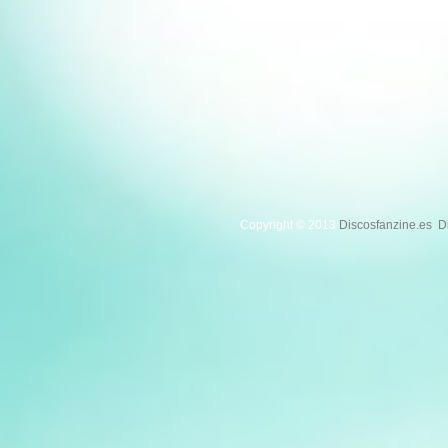
Copyright © 2013
Discosfanzine.es
.
D