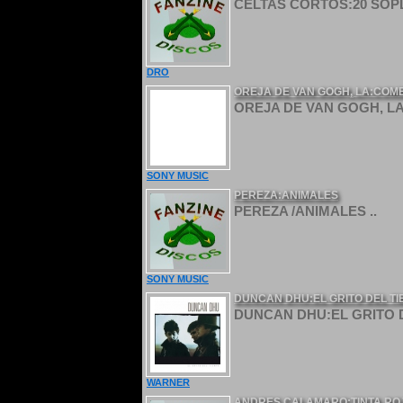
CELTAS CORTOS:20 SOPL
DRO
OREJA DE VAN GOGH, LA:COME
OREJA DE VAN GOGH, LA
SONY MUSIC
PEREZA:ANIMALES
PEREZA /ANIMALES ..
SONY MUSIC
DUNCAN DHU:EL GRITO DEL TIEM
DUNCAN DHU:EL GRITO DE
WARNER
ANDRES CALAMARO:TINTA RO