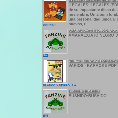
ILEGALES:ILEGALES (EDIC. 40 
ILEGALES:ILEGALES (EDIC.
de su impactante disco de 
noviembre. Un álbum funda
una personalidad única al 
nuevos, ti..
WARNER
AMARAL:GATO NEGRO DRAGON
AMARAL:GATO NEGRO DR
EMI
VARIOS - KARAOKE POP ESPA?
VARIOS - KARAOKE POP 
BLANCO Y NEGRO, S.A.
BUSHIDO:BUSHIDO
BUSHIDO:BUSHIDO ..
EMI