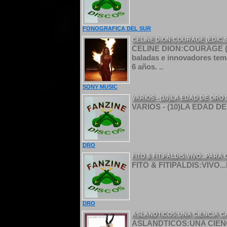
FONOGRAFICA DEL SUR
CELINE DION:COURAGE (EDIC
CELINE DION:COURAGE (E
baladas e innovadores tema
6 años. ..
SONY MUSIC
VARIOS - (10)LA EDAD DE ORO
VARIOS - (10)LA EDAD D
DRO
FITO & FITIPALDIS:VIVO...PAR
FITO & FITIPALDIS:VIVO.
DRO
ASLANDTICOS:UNA CIENCIA C
ASLANDTICOS:UNA CIENCIA