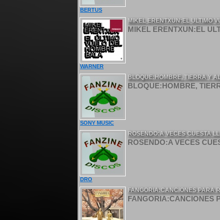
BERTUS
MIKEL ERENTXUN:EL ULTIMO V
MIKEL ERENTXUN:EL ULT
WARNER
BLOQUE:HOMBRE, TIERRA Y A
BLOQUE:HOMBRE, TIERRA
SONY MUSIC
ROSENDO:A VECES CUESTA LLE
ROSENDO:A VECES CUEST
DRO
FANGORIA:CANCIONES PARA R
FANGORIA:CANCIONES P