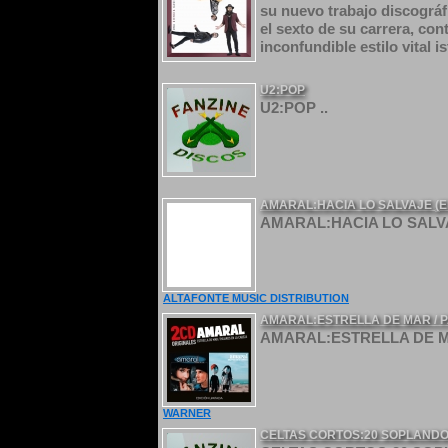
su nuevo trabajo discográfi
el sexto de su carrera, co
inconfundible estilo vital 
U2:POP
U2:POP ..
AMARAL:HACIA LO SALVAJE (E
AMARAL:HACIA LO SALVAJ
ALTAFONTE MUSIC DISTRIBUTION
AMARAL:ESTRELLA DE MAR / P
AMARAL:ESTRELLA DE MA
WARNER
CELTAS CORTOS:20 SOPLANDO 