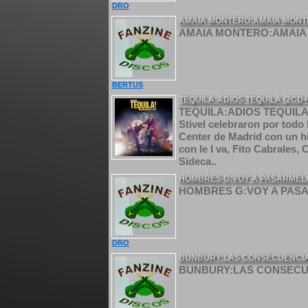
DRO
AMAIA MONTERO:AMAIA MONTE
AMAIA MONTERO:AMAIA 
BERTUS
TEQUILA:ADIOS TEQUILA (2CD
TEQUILA:ADIOS TEQUILA (2
Stivel celebraron por todo 
Center de Madrid con un hi
con le I va, Fito Cabrales
Sideca..
HOMBRES G:VOY A PASARMELO
HOMBRES G:VOY A PASAR
DRO
BUNBURY:LAS CONSECUENCIA
BUNBURY:LAS CONSECUE