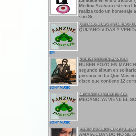
Limitada en vinilo tricolor
Medina Azahara estrena Lle
realiza todo un homenaje a
son Sr ..
QUIJANO:VIDAS Y VENIDAS (ED
QUIJANO:VIDAS Y VENIDA
EMI
RUBEN POZO:EN MARCHA
RUBEN POZO:EN MARCHA D
segundo álbum en solitario
persona en Lo Que Más en 
disco que contiene 12 cort
SONY MUSIC
MECANO:YA VIENE EL SOL
MECANO:YA VIENE EL SOL
SONY MUSIC
AMAIA,CUANDO NO SE QUIEN S
AMAIA,CUANDO NO SE QUI