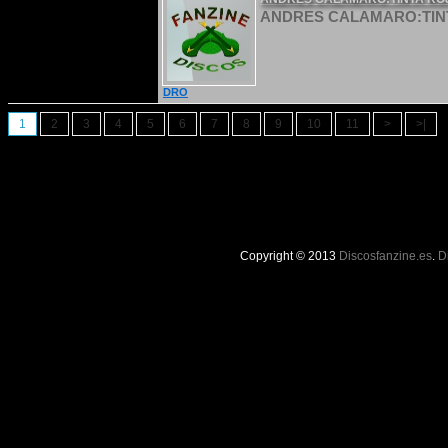
ANDRES CALAMARO:TINT
DRO
1
2
3
4
5
6
7
8
9
10
11
>
>|
Copyright © 2013
Discosfanzine.es
.
D