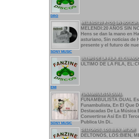
DRO
MELENDI:20 A?OS SIN NOTICIAS
MELENDI:20 AÑOS SIN NOTI
Hens se dan la mano en Hab
asturiano, Sin noticias de 
presente y el futuro de nue
SONY MUSIC
ULTIMO DE LA FILA, EL:CUAN
ULTIMO DE LA FILA, EL:
EMI
FUNAMBULISTA:DUAL
FUNAMBULISTA:DUAL Este 3
Funambulista, En El Que 
Destacadas De La Música E
Convertirse Así En El Terc
Publica Un Di..
SONY MUSIC
DELTONOS, LOS:BIEN, MEJOR
DELTONOS, LOS:BIEN, ME