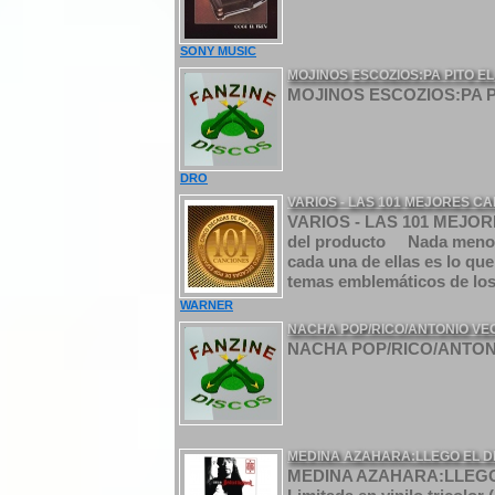
SONY MUSIC
MOJINOS ESCOZIOS:PA PITO EL
MOJINOS ESCOZIOS:PA PI
DRO
VARIOS - LAS 101 MEJORES CA
VARIOS - LAS 101 MEJO
del producto Nada menos 
cada una de ellas es lo que
temas emblemáticos de los 6
WARNER
NACHA POP/RICO/ANTONIO VEG
NACHA POP/RICO/ANTONI
MEDINA AZAHARA:LLEGO EL DIA
MEDINA AZAHARA:LLEGO E