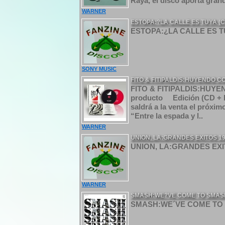
Raya, el disco aporta gran
WARNER
ESTOPA:?LA CALLE ES TUYA (C
ESTOPA:¿LA CALLE ES TU
SONY MUSIC
FITO & FITIPALDIS:HUYENDO C
FITO & FITIPALDIS:HUYE
producto Edición (CD + D
saldrá a la venta el próxi
“Entre la espada y l..
WARNER
UNION, LA:GRANDES EXITOS 19
UNION, LA:GRANDES EXITO
WARNER
SMASH:WE?VE COME TO SMASH T
SMASH:WE´VE COME TO SM