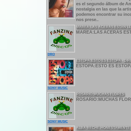
es el segundo álbum de Am
nostalgia en las que la ar
podemos encontrar su inco
nos prese..
MAREA:LAS ACERAS ESTAN LL
MAREA:LAS ACERAS ESTA
DRO
ESTOPA:ESTO ES ESTOPA - DI
ESTOPA:ESTO ES ESTOPA
SONY MUSIC
ROSARIO:MUCHAS FLORES
ROSARIO:MUCHAS FLORE
SONY MUSIC
ALBA RECHE:HONESTAMENTE TR