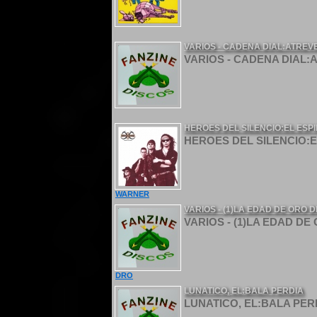
VARIOS - CADENA DIAL:ATREV
VARIOS - CADENA DIAL:A
HEROES DEL SILENCIO:EL ESPI
HEROES DEL SILENCIO:EL
WARNER
VARIOS - (1)LA EDAD DE ORO 
VARIOS - (1)LA EDAD DE
DRO
LUNATICO, EL:BALA PERDIA
LUNATICO, EL:BALA PERD