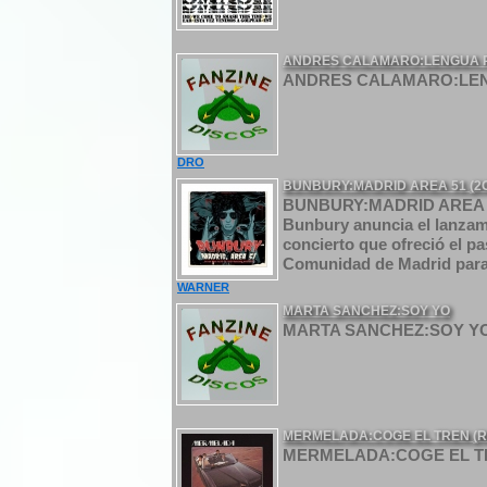
ANDRES CALAMARO:LENGUA 
ANDRES CALAMARO:LEN
DRO
BUNBURY:MADRID AREA 51 (2
BUNBURY:MADRID AREA 51
Bunbury anuncia el lanzami
concierto que ofreció el pa
Comunidad de Madrid para p
WARNER
MARTA SANCHEZ:SOY YO
MARTA SANCHEZ:SOY YO 
MERMELADA:COGE EL TREN (R
MERMELADA:COGE EL TRE