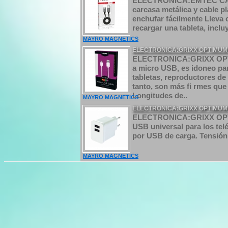
ELECTRONICA:EMTEC CABL
carcasa metálica y cable p
enchufar fácilmente Lleva 
recargar una tableta, inclu
MAYRO MAGNETICS
ELECTRONICA:GRIXX OPTIMUM
ELECTRONICA:GRIXX OP
a micro USB, es idoneo para
tabletas, reproductores de
tanto, son más ﬁ rmes que 
Longitudes de..
MAYRO MAGNETICS
ELECTRONICA:GRIXX OPTIMUM
ELECTRONICA:GRIXX OP
USB universal para los telé
por USB de carga. Tensión
MAYRO MAGNETICS