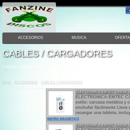
ACCESORIOS
MUSICA
OFERT
CABLES / CARGADORES
CABLES / CARGADORES
Inicio
»
ACCESORIOS
»
CABLES / CARGADORES
ELECTRONICA:EMTEC CABLE U
ELECTRONICA:EMTEC CAB
estilo: carcasa metálica y 
enchufar fácilmente Lleva 
recargar una tableta, inclu
MAYRO MAGNETICS
ELECTRONICA:EMTEC CABLE US