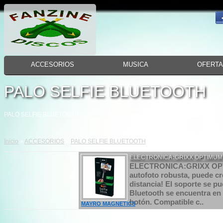
ACCESORIOS
MUSICA
OFERT
PALO SELFIE BLUETOOTH
PALO SELFIE BLUETOOTH
Inicio
»
ACCESORIOS
»
PALO SELFIE BLUETOOTH
ELECTRONICA:GRIXX OPTIMUM
ELECTRONICA:GRIXX OPT
autofoto robusta, puede cr
distancia! El soporte se p
Bluetooth se encuentra en
botón. Compatible c..
MAYRO MAGNETICS