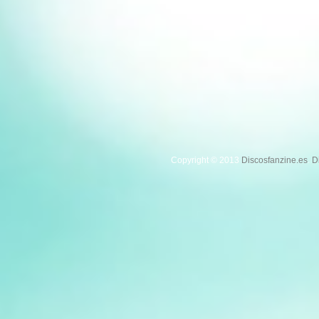
Copyright © 2013
Discosfanzine.es
.
D