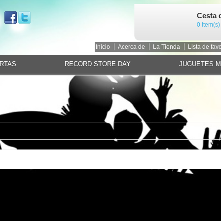
Cesta 
0 item(s)
Inicio
Acerca de
La Tienda
Lista de favo
RTAS
RECORD STORE DAY
JUGUETES 