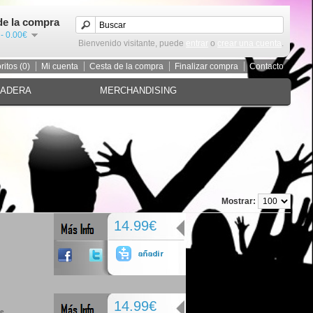
de la compra
 - 0.00€
Bienvenido visitante, puede
entrar
o
crear una cuenta
.
ritos (0)
Mi cuenta
Cesta de la compra
Finalizar compra
Contacto
MADERA
MERCHANDISING
Mostrar:
14.99€
14.99€
de