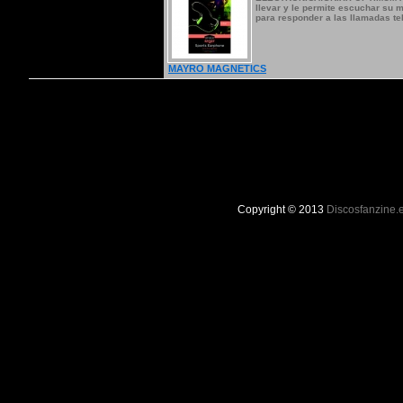
llevar y le permite escuchar su m
para responder a las llamadas tele
MAYRO MAGNETICS
Copyright © 2013
Discosfanzine.