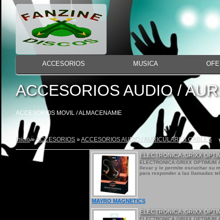
ACCESORIOS
MUSICA
OFE
ACCESORIOS AUDIO / AU
ACCESORIOS MOVIL / ALMACENAMIE
Inicio
»
ACCESORIOS
»
ACCESORIOS AUDIO / AURICULARES CABLES
ELECTRONICA:GRIXX OPT
ELECTRONICA:GRIXX OPTIMUM AU
llevar y le permite escuchar su m
para responder a las llamadas tele
MAYRO MAGNETICS
ELECTRONICA:GRIXX OPTI
ELECTRONICA:GRIXX OPTIMUM AUR