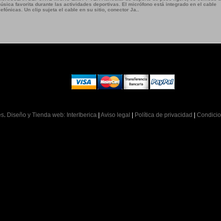
úsica favorita durante las actividades deportivas. El micrófono está integrado en el cable
fónicas. Un clip sujeta el cable en su sitio, conector Ja..
es
.
Diseño y Tienda web: InterIberica
|
Aviso legal
|
Política de privacidad
|
Condicio