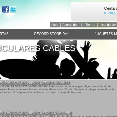
Cesta 
0 item(s)
Inicio
Acerca de
La Tienda
Lista de favo
RTAS
RECORD STORE DAY
JUGUETES 
RICULARES CABLES
IMUM AURICULAR DEPORTE MICRO NARANJA
RICULAR DEPORTE MICRO NARANJA Auricular de deporte peso ligero es cómodo de
úsica favorita durante las actividades deportivas. El micrófono está integrado en el cable
fónicas. Un clip sujeta el cable en su lugar. Encaje de los auri..
MUM AURICULAR DEPORTE MICRO LIMA Y VER
ICULAR DEPORTE MICRO LIMA Y VER Auricular de deporte de peso ligero, es cómodo 