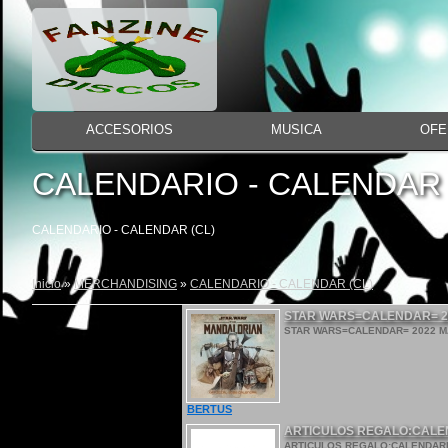
ACCESORIOS
MUSICA
OFE
CALENDARIO - CALENDAR 
CALENDARIO - CALENDAR (CL)
Inicio
»
MERCHANDISING
»
CALENDARIO - CALENDAR (CL)
STAR WARS=CALENDAR= 2
STAR WARS=CALENDAR= 2022 MA
BERTUS
ARTICULOS REGALO:CALEN
ARTICULOS REGALO:CALENDARIO D