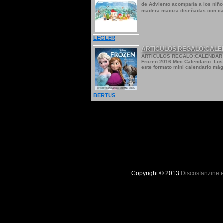
de Adviento acompaña a los niños
madera maciza diseñadas con cari
LEGLER
ARTICULOS REGALO:CALEND
ARTICULOS REGALO:CALENDAR 201
Frozen 2016 Mini Calendario. Los
este formato mini calendario mág
BERTUS
Copyright © 2013
Discosfanzine.