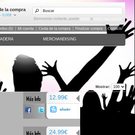
de la compra
 - 0.00€
Bienvenido visitante, puede
entrar
o
crear una cuenta
.
ritos (0)
Mi cuenta
Cesta de la compra
Finalizar compra
Contacto
MADERA
MERCHANDISING
Mostrar:
12.99€
24.99€