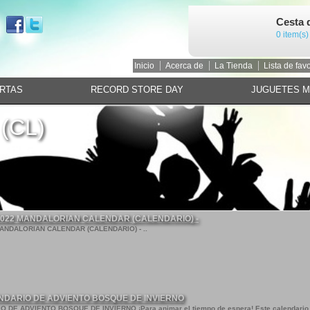
Cesta 
0 item(s)
Inicio
Acerca de
La Tienda
Lista de favo
RTAS
RECORD STORE DAY
JUGUETES 
(CL)
022 MANDALORIAN CALENDAR (CALENDARIO) -
NDALORIAN CALENDAR (CALENDARIO) - ..
DARIO DE ADVIENTO BOSQUE DE INVIERNO
E ADVIENTO BOSQUE DE INVIERNO ¡Para animar el tiempo de espera! Este calendario