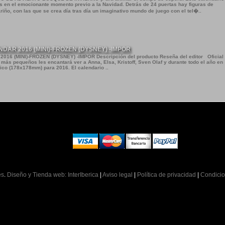
 en el emocionante momento previo a la Navidad. Detrás de 24 puertas hay figuras de
ño, con las que se crea día tras día un imaginativo mundo de juego con el tel�..
AR 2016 (MINI)-FROZEN (DYSNEY) -IMPOR
6 (MINI)-FROZEN (DYSNEY) -IMPOR Descripción del producto Reseña del editor Oficial
 más pequeños les encantará ver a Anna, Elsa, Kristoff, Sven Olaf y durante todo el año en
ico (178x178mm) para 2016. El calendario ..
es
.
Diseño y Tienda web: InterIberica
|
Aviso legal
|
Política de privacidad
|
Condicio