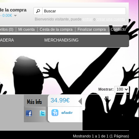
de la compra
 - 0.00€
Bienvenido visitante, puede
entrar
o
crear una cuenta
.
ritos (0)
Mi cuenta
Cesta de la compra
Finalizar compra
Contacto
MADERA
MERCHANDISING
Mostrar:
34.99€
Mostrando 1 a 1 de 1 (1 Páginas)