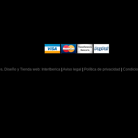
es
.
Diseño y Tienda web: InterIberica
|
Aviso legal
|
Política de privacidad
|
Condicio