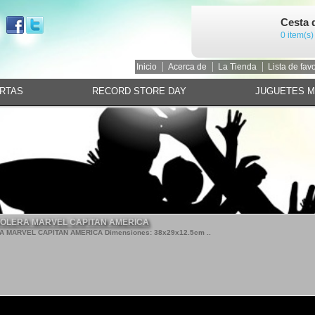
Cesta 
0 item(s)
Inicio
Acerca de
La Tienda
Lista de favo
RTAS
RECORD STORE DAY
JUGUETES 
OLERA MARVEL CAPITAN AMERICA
MARVEL CAPITAN AMERICA Dimensiones: 38x29x12.5cm ..