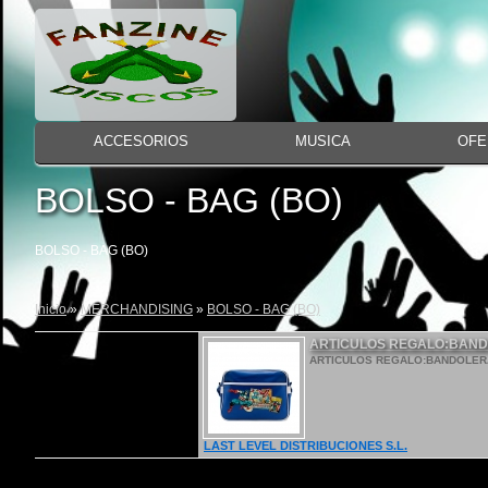
ACCESORIOS
MUSICA
OFE
BOLSO - BAG (BO)
BOLSO - BAG (BO)
Inicio
»
MERCHANDISING
»
BOLSO - BAG (BO)
ARTICULOS REGALO:BAND
ARTICULOS REGALO:BANDOLERA 
LAST LEVEL DISTRIBUCIONES S.L.