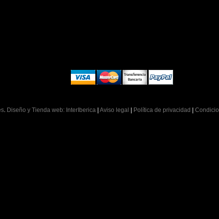
es
.
Diseño y Tienda web: InterIberica
|
Aviso legal
|
Política de privacidad
|
Condicio