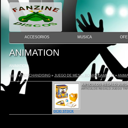
ACCESORIOS
MUSICA
OFE
ANIMATION
ANIMATION
Inicio
»
MERCHANDISING
»
JUEGO DE MESA - BOARD GAME (JU
»
ANIM
ARTICULOS REGALO:JUEGO
ARTICULOS REGALO:JUEGO TRIVIA
OCIO STOCK