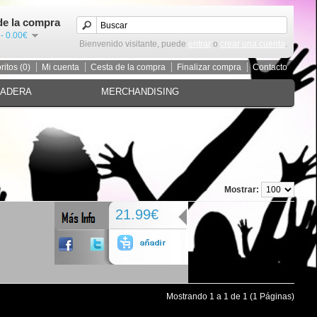
de la compra
 - 0.00€
Bienvenido visitante, puede
entrar
o
crear una cuenta
.
ritos (0)
Mi cuenta
Cesta de la compra
Finalizar compra
Contacto
MADERA
MERCHANDISING
Mostrar:
21.99€
Mostrando 1 a 1 de 1 (1 Páginas)