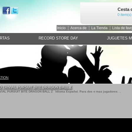
Cesta 
0 item(s)
Inicio
Acerca de
La Tienda
Lista de favo
RTAS
RECORD STORE DAY
JUGUETES 
ATION
 TRIVIAL PURSUIT BITE DRAGON BALL Z
L PURSUIT BITE DRAGON BALL Z Idioma Español. Para dos o mas jugadores. ..