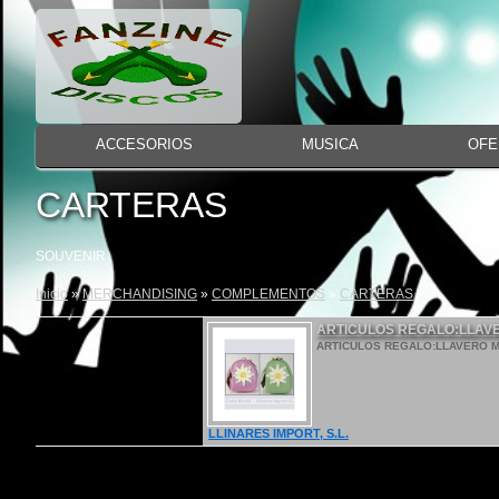
ACCESORIOS
MUSICA
OFE
CARTERAS
SOUVENIR
Inicio
»
MERCHANDISING
»
COMPLEMENTOS
»
CARTERAS
ARTICULOS REGALO:LLAV
ARTICULOS REGALO:LLAVERO M
LLINARES IMPORT, S.L.