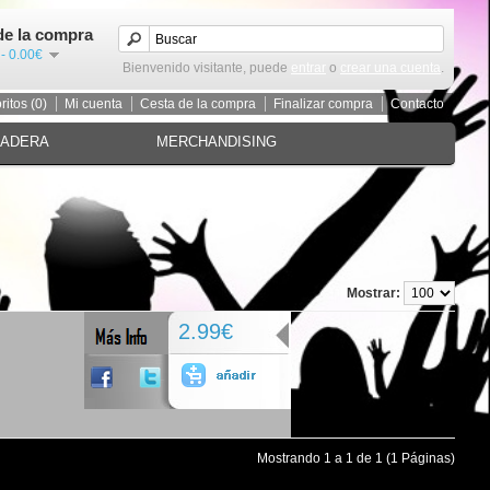
de la compra
 - 0.00€
Bienvenido visitante, puede
entrar
o
crear una cuenta
.
ritos (0)
Mi cuenta
Cesta de la compra
Finalizar compra
Contacto
MADERA
MERCHANDISING
Mostrar:
2.99€
Mostrando 1 a 1 de 1 (1 Páginas)