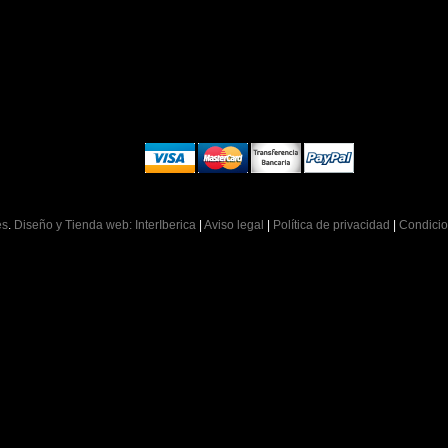
es
.
Diseño y Tienda web: InterIberica
|
Aviso legal
|
Política de privacidad
|
Condicio