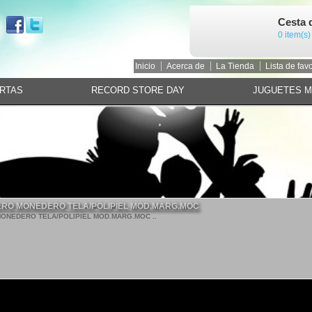
Cesta 
0 item(s)
Inicio
Acerca de
La Tienda
Lista de favo
RTAS
RECORD STORE DAY
JUGUETES 
ERO MONEDERO TELA/POLIPIEL MOD.MARG.MOC
ONEDERO TELA/POLIPIEL MOD.MARG.MOC ..