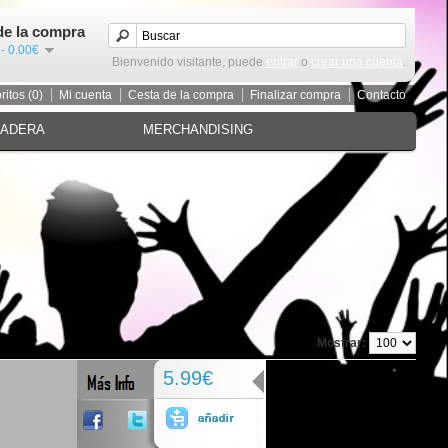
de la compra
 - 0.00€
Bienvenido visitante, puede
entrar
o
crear una cuenta
.
ritos (0)
Mi cuenta
Cesta de la compra
Finalizar compra
Contacto
MADERA
MERCHANDISING
Mostrar:
5.99€