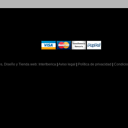
es
.
Diseño y Tienda web: InterIberica
|
Aviso legal
|
Política de privacidad
|
Condicio