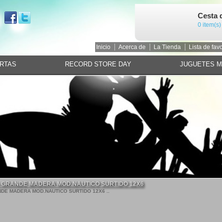
Cesta 
0 item(s)
Inicio
Acerca de
La Tienda
Lista de favo
RTAS
RECORD STORE DAY
JUGUETES 
 GRANDE MADERA MOD.NAUTICO SURTIDO 12X6
DE MADERA MOD.NAUTICO SURTIDO 12X6 ..