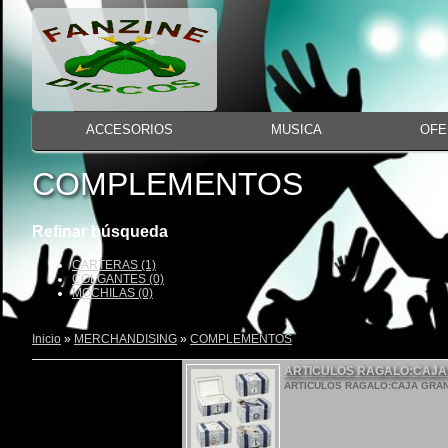
ACCESORIOS
MUSICA
OFE
COMPLEMENTOS
Refinar búsqueda
CARTERAS (1)
COLGANTES (0)
MOCHILAS (0)
Inicio
»
MERCHANDISING
»
COMPLEMENTOS
ARTICULOS RAGALO:CAJA
ARTICULOS RAGALO:CAJA GRAN