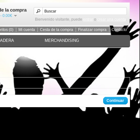
de la compra
 - 0.00€
Bienvenido visitante, puede
entrar
o
crear una cuenta
.
ritos (0)
Mi cuenta
Cesta de la compra
Finalizar compra
Contacto
MADERA
MERCHANDISING
Continuar