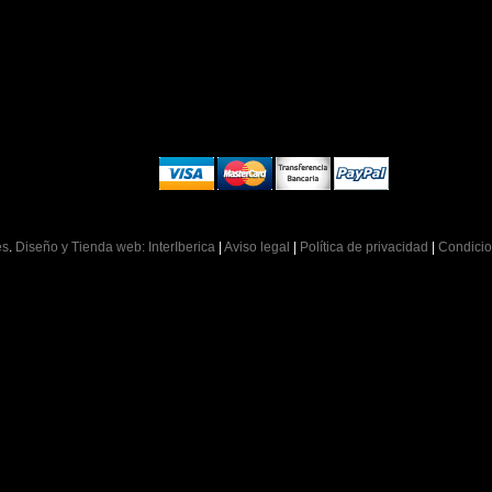
es
.
Diseño y Tienda web: InterIberica
|
Aviso legal
|
Política de privacidad
|
Condicio