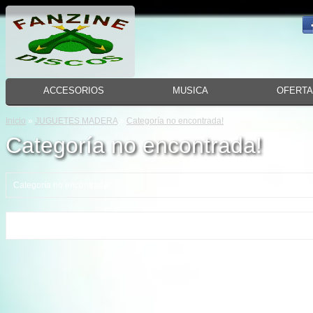
ACCESORIOS
MUSICA
OFERT
Inicio
»
JUGUETES MADERA
»
Categoría no encontrada!
Categoría no encontrada!
Categoría no encontrada!