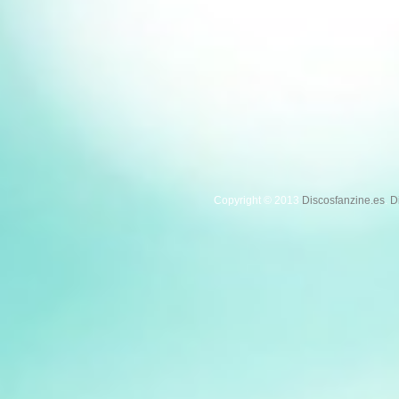
Copyright © 2013
Discosfanzine.es
.
D