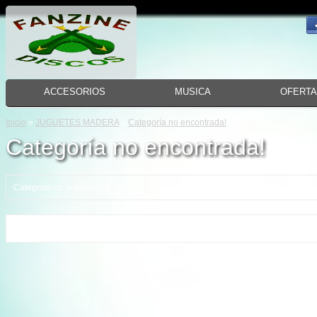
ACCESORIOS
MUSICA
OFERT
Inicio
»
JUGUETES MADERA
»
Categoría no encontrada!
Categoría no encontrada!
Categoría no encontrada!